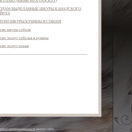
КУПАЮ ДИКИЙ МЕХ (ЛОСКУТ)
ОДАМ ВЫДЕЛАННЫЕ ШКУРЫ КАНАДСКОГО
ЙОТА
ПЛЮ ШКУРЫ КУНИЦЫ И СОБОЛЯ
плю шкуры соболя
плю лоскут соболья и куницы
плю лоскут норки
итикой конфиденциальности
данного сайта.