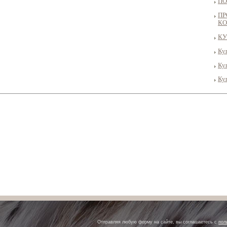
ПО
ПР
КО
КУ
Ку
Ку
Ку
Отправляя любую форму на сайте, вы соглашаетесь с
пол