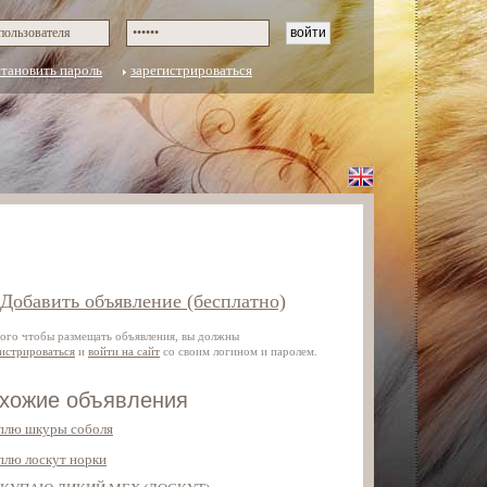
становить пароль
зарегистрироваться
Добавить объявление (бесплатно)
того чтобы размещать объявления, вы должны
гистрироваться
и
войти на сайт
со своим логином и паролем.
хожие объявления
плю шкуры соболя
плю лоскут норки