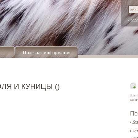
вос
Полезная информация
Я И КУНИЦЫ ()
Для 
заре
По
Ку
Ку