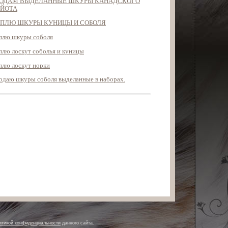
ОДАМ ВЫДЕЛАННЫЕ ШКУРЫ КАНАДСКОГО
ЙОТА
ПЛЮ ШКУРЫ КУНИЦЫ И СОБОЛЯ
плю шкуры соболя
плю лоскут соболья и куницы
плю лоскут норки
одаю шкуры соболя выделанные в наборах.
итикой конфиденциальности
данного сайта.