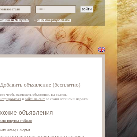
становить пароль
зарегистрироваться
Добавить объявление (бесплатно)
того чтобы размещать объявления, вы должны
гистрироваться
и
войти на сайт
со своим логином и паролем.
хожие объявления
плю шкуры соболя
плю лоскут норки