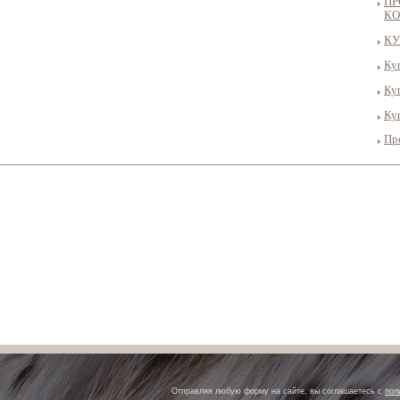
ПР
КО
КУ
Ку
Ку
Ку
Пр
Отправляя любую форму на сайте, вы соглашаетесь с
пол