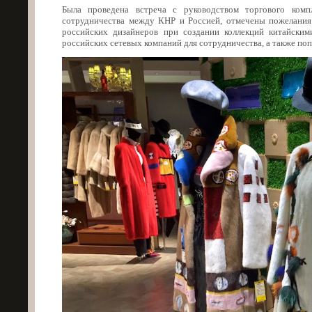
Была проведена встреча с руководством торгового ком
сотрудничества между КНР и Россией, отмечены пожелания 
российских дизайнеров при создании коллекций китайским
российских сетевых компаний для сотрудничества, а также поп