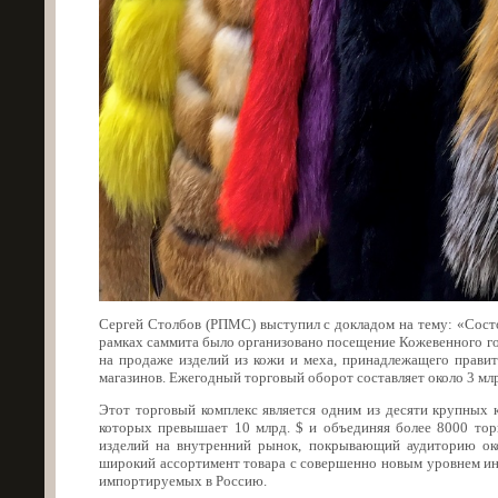
Сергей Столбов (РПМС) выступил с докладом на тему: «Сост
рамках саммита было организовано посещение Кожевенного г
на продаже изделий из кожи и меха, принадлежащего прави
магазинов. Ежегодный торговый оборот составляет около 3 мл
Этот торговый комплекс является одним из десяти крупных
которых превышает 10 млрд. $ и объединяя более 8000 тор
изделий на внутренний рынок, покрывающий аудиторию око
широкий ассортимент товара с совершенно новым уровнем инн
импортируемых в Россию.