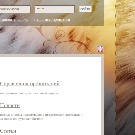
становить пароль
зарегистрироваться
Справочник организаций
ые организации пушно-меховой отрасли
Новости
невные анонсы, информация о предстоящих выставках и
ых новостях пушного бизнеса
Статьи