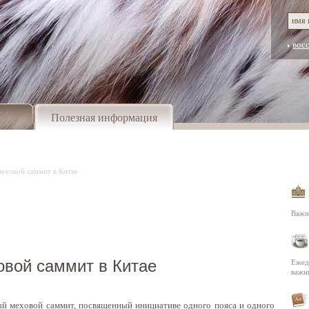
вос
Полезная информация
еховой саммит в Китае
Важн
вой саммит в Китае
Ежед
важн
ный меховой саммит, посвященный инициативе одного пояса и одного