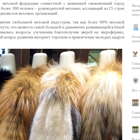
 меховой федерации совместной с компанией «кожевенный город
Инте
более 300 человек – руководителей меховых ассоциаций из 15 стран
практ
ециалистов меховых организаций.
миро
витии глобальной меховой индустрии, так как более 60% меховой
 пути, что является самой большой и динамично развивающейся базой
мались вопросы улучшения благополучия зверей на зверофермах,
Госу
й вопрос развития интернет торговли и привлечения молодых кадров
пром
Справ
норк
Все 
Сама
изде
Вся 