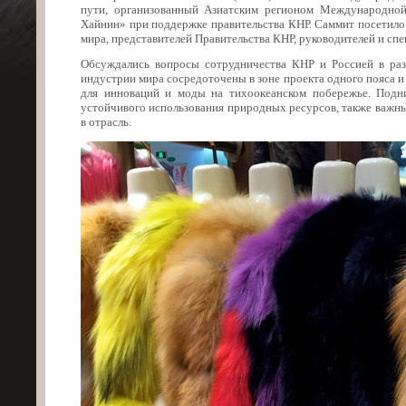
пути, организованный Азиатским регионом Международной
Хайнин» при поддержке правительства КНР. Саммит посетило 
мира, представителей Правительства КНР, руководителей и сп
Обсуждались вопросы сотрудничества КНР и Россией в раз
индустрии мира сосредоточены в зоне проекта одного пояса и
для инноваций и моды на тихоокеанском побережье. Подни
устойчивого использования природных ресурсов, также важны
в отрасль.