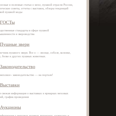
ресные и полезные статьи о мехе, пушной отрасли России,
ические советы, отчеты с выставок, обзоры тенденций
вой пушной моды
ГОСТы
дарственные стандарты в сфере пушной
ышленности и звероводства
Пушные звери
очник пушного зверя. Все о — лисице, соболе, колонке,
е, белке и других пушных животных.
Законодательство
«меховое» законодательство — на портале!
Выставки
я свежая информация о выставках и ярмарках меховых
лий, график проведения
Аукционы
информация о мировых пушных аукционах, календарь и