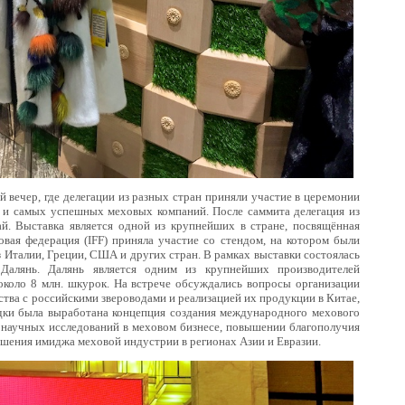
вечер, где делегации из разных стран приняли участие в церемонии
 и самых успешных меховых компаний. После саммита делегация из
. Выставка является одной из крупнейших в стране, посвящённая
вая федерация (IFF) приняла участие со стендом, на котором были
Италии, Греции, США и других стран. В рамках выставки состоялась
Далянь. Далянь является одним из крупнейших производителей
около 8 млн. шкурок. На встрече обсуждались вопросы организации
ства с российскими звероводами и реализацией их продукции в Китае,
здки была выработана концепция создания международного мехового
и научных исследований в меховом бизнесе, повышении благополучия
ышения имиджа меховой индустрии в регионах Азии и Евразии.