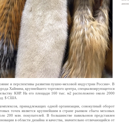
анон
ояние и перспективы развития пушно-меховой индустрии России». В
орода Хайнина, крупнейшего торгового центра, специализирующегося
тельству КНР. На его площади 160 тыс. м2 расположено около 2000
рд. $ США.
 комплексов, принадлежащих одной организации, совокупный оборот
говых точек является крупнейшим в стране рынком сбыта меховых
ло 200 млн. покупателей. В большинстве павильонов представлен
овации в области дизайна и качества, значительно отличающийся от