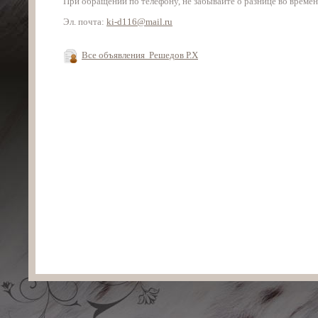
При обращении по телефону, не забывайте о разнице во времен
Эл. почта:
ki-d116@mail.ru
Все объявления Решедов Р.Х