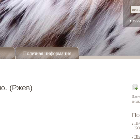
вос
Полезная информация
ю. (Ржев)
Для 
заре
По
ПР
КО
Шк