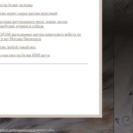
осты белки, колонка
плю норку сырье кротко ворсовый
родажа натурального меха: норка, песец,
рнобурка, куница и соболь
ОДАМ выделанные шкуры канадского койота по
т.р.шт Москва Пятигорск
плю любой дикий мех
одам хвосты белки 6000 штук
итикой конфиденциальности
данного сайта.