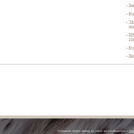
Хв
Ку
"П
че
ПР
10
Ку
Пр
Отправляя любую форму на сайте, вы соглашаетесь с
пол